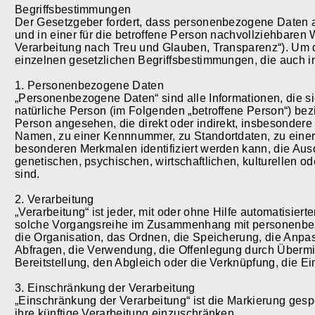
Begriffsbestimmungen
Der Gesetzgeber fordert, dass personenbezogene Daten 
und in einer für die betroffene Person nachvollziehbaren
Verarbeitung nach Treu und Glauben, Transparenz“). Um di
einzelnen gesetzlichen Begriffsbestimmungen, die auch 
1. Personenbezogene Daten
„Personenbezogene Daten“ sind alle Informationen, die sich
natürliche Person (im Folgenden „betroffene Person“) bezie
Person angesehen, die direkt oder indirekt, insbesonder
Namen, zu einer Kennnummer, zu Standortdaten, zu eine
besonderen Merkmalen identifiziert werden kann, die Aus
genetischen, psychischen, wirtschaftlichen, kulturellen od
sind.
2. Verarbeitung
„Verarbeitung“ ist jeder, mit oder ohne Hilfe automatisier
solche Vorgangsreihe im Zusammenhang mit personenbez
die Organisation, das Ordnen, die Speicherung, die Anp
Abfragen, die Verwendung, die Offenlegung durch Übermit
Bereitstellung, den Abgleich oder die Verknüpfung, die E
3. Einschränkung der Verarbeitung
„Einschränkung der Verarbeitung“ ist die Markierung ges
ihre künftige Verarbeitung einzuschränken.