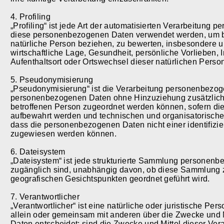
4. Profiling
„Profiling“ ist jede Art der automatisierten Verarbeitung 
diese personenbezogenen Daten verwendet werden, um bes
natürliche Person beziehen, zu bewerten, insbesondere u
wirtschaftliche Lage, Gesundheit, persönliche Vorlieben, I
Aufenthaltsort oder Ortswechsel dieser natürlichen Perso
5. Pseudonymisierung
„Pseudonymisierung“ ist die Verarbeitung personenbezoge
personenbezogenen Daten ohne Hinzuziehung zusätzlicher
betroffenen Person zugeordnet werden können, sofern die
aufbewahrt werden und technischen und organisatorische
dass die personenbezogenen Daten nicht einer identifizier
zugewiesen werden können.
6. Dateisystem
„Dateisystem“ ist jede strukturierte Sammlung personenb
zugänglich sind, unabhängig davon, ob diese Sammlung ze
geografischen Gesichtspunkten geordnet geführt wird.
7. Verantwortlicher
„Verantwortlicher“ ist eine natürliche oder juristische Per
allein oder gemeinsam mit anderen über die Zwecke und 
Daten entscheidet; sind die Zwecke und Mittel dieser Ver